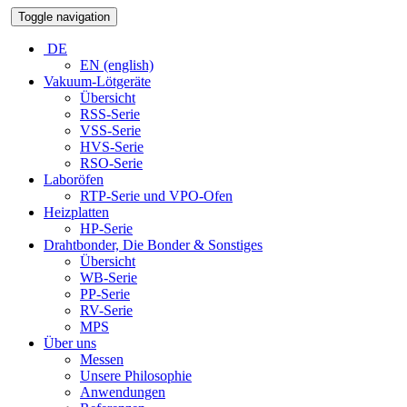
Toggle navigation
DE
EN (english)
Vakuum-Lötgeräte
Übersicht
RSS-Serie
VSS-Serie
HVS-Serie
RSO-Serie
Laboröfen
RTP-Serie und VPO-Ofen
Heizplatten
HP-Serie
Drahtbonder, Die Bonder & Sonstiges
Übersicht
WB-Serie
PP-Serie
RV-Serie
MPS
Über uns
Messen
Unsere Philosophie
Anwendungen