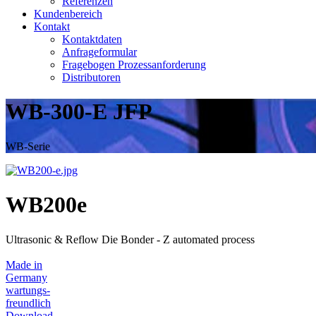
Referenzen
Kundenbereich
Kontakt
Kontaktdaten
Anfrageformular
Fragebogen Prozessanforderung
Distributoren
WB-300-E JFP
WB-Serie
WB200e
Ultrasonic & Reflow Die Bonder - Z automated process
Made in
Germany
wartungs-
freundlich
Download