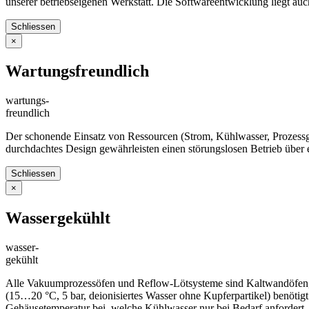
unserer betriebseigenen Werkstatt. Die Softwareentwicklung liegt auc
Schliessen
×
Wartungsfreundlich
wartungs-
freundlich
Der schonende Einsatz von Ressourcen (Strom, Kühlwasser, Prozessg
durchdachtes Design gewährleisten einen störungslosen Betrieb über 
Schliessen
×
Wassergekühlt
wasser-
gekühlt
Alle Vakuumprozessöfen und Reflow-Lötsysteme sind Kaltwandöfen, b
(15…20 °C, 5 bar, deionisiertes Wasser ohne Kupferpartikel) benö
Gehäusetemperatur bei, welche Kühlwasser nur bei Bedarf anfordert