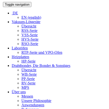
Toggle navigation
DE
EN (english)
Vakuum-Lötgeräte
Übersicht
RSS-Serie
VSS-Serie
HVS-Serie
RSO-Serie
Laboröfen
RTP-Serie und VPO-Ofen
Heizplatten
HP-Serie
Drahtbonder, Die Bonder & Sonstiges
Übersicht
WB-Serie
PP-Serie
RV-Serie
MPS
Über uns
Messen
Unsere Philosophie
Anwendungen