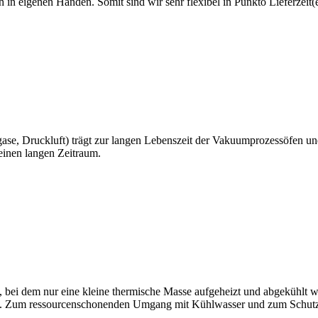
h in eigenen Händen. Somit sind wir sehr flexibel in Punkto Lieferzei
ase, Druckluft) trägt zur langen Lebenszeit der Vakuumprozessöfen 
einen langen Zeitraum.
ei dem nur eine kleine thermische Masse aufgeheizt und abgekühlt w
tigt. Zum ressourcenschonenden Umgang mit Kühlwasser und zum Schut