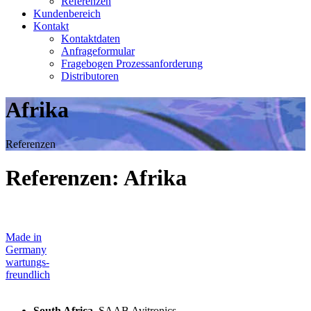
Referenzen
Kundenbereich
Kontakt
Kontaktdaten
Anfrageformular
Fragebogen Prozessanforderung
Distributoren
Afrika
Referenzen
Referenzen: Afrika
Made in
Germany
wartungs-
freundlich
South Africa
SAAB Avitronics