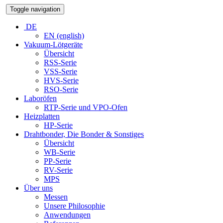
Toggle navigation
DE
EN (english)
Vakuum-Lötgeräte
Übersicht
RSS-Serie
VSS-Serie
HVS-Serie
RSO-Serie
Laboröfen
RTP-Serie und VPO-Ofen
Heizplatten
HP-Serie
Drahtbonder, Die Bonder & Sonstiges
Übersicht
WB-Serie
PP-Serie
RV-Serie
MPS
Über uns
Messen
Unsere Philosophie
Anwendungen