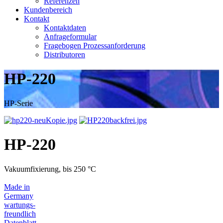
Referenzen
Kundenbereich
Kontakt
Kontaktdaten
Anfrageformular
Fragebogen Prozessanforderung
Distributoren
HP-220
HP-Serie
HP-220
Vakuumfixierung, bis 250 °C
Made in
Germany
wartungs-
freundlich
Datenblatt