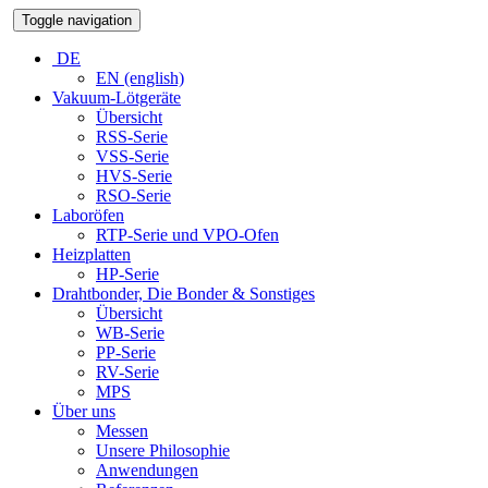
Toggle navigation
DE
EN (english)
Vakuum-Lötgeräte
Übersicht
RSS-Serie
VSS-Serie
HVS-Serie
RSO-Serie
Laboröfen
RTP-Serie und VPO-Ofen
Heizplatten
HP-Serie
Drahtbonder, Die Bonder & Sonstiges
Übersicht
WB-Serie
PP-Serie
RV-Serie
MPS
Über uns
Messen
Unsere Philosophie
Anwendungen