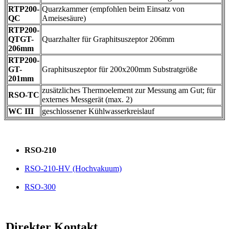
RTP200-
Quarzkammer (empfohlen beim Einsatz von
QC
Ameisesäure)
RTP200-
QTGT-
Quarzhalter für Graphitsuszeptor 206mm
206mm
RTP200-
GT-
Graphitsuszeptor für 200x200mm Substratgröße
201mm
zusätzliches Thermoelement zur Messung am Gut; für
RSO-TC
externes Messgerät (max. 2)
WC III
geschlossener Kühlwasserkreislauf
RSO-210
RSO-210-HV (Hochvakuum)
RSO-300
Direkter Kontakt