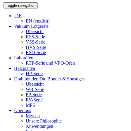
Toggle navigation
DE
EN (english)
Vakuum-Lötgeräte
Übersicht
RSS-Serie
VSS-Serie
HVS-Serie
RSO-Serie
Laboröfen
RTP-Serie und VPO-Ofen
Heizplatten
HP-Serie
Drahtbonder, Die Bonder & Sonstiges
Übersicht
WB-Serie
PP-Serie
RV-Serie
MPS
Über uns
Messen
Unsere Philosophie
Anwendungen