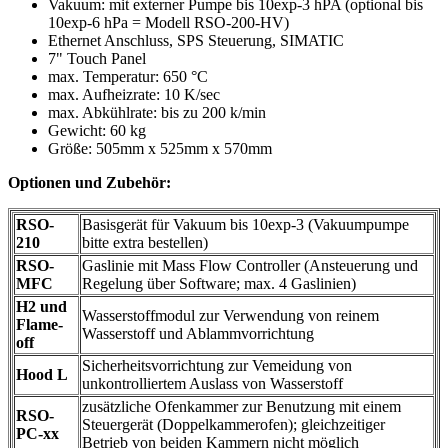
Vakuum: mit externer Pumpe bis 10exp-3 hPA (optional bis
10exp-6 hPa = Modell RSO-200-HV)
Ethernet Anschluss, SPS Steuerung, SIMATIC
7" Touch Panel
max. Temperatur: 650 °C
max. Aufheizrate: 10 K/sec
max. Abkühlrate: bis zu 200 k/min
Gewicht: 60 kg
Größe: 505mm x 525mm x 570mm
Optionen und Zubehör:
RSO-
Basisgerät für Vakuum bis 10exp-3 (Vakuumpumpe
210
bitte extra bestellen)
RSO-
Gaslinie mit Mass Flow Controller (Ansteuerung und
MFC
Regelung über Software; max. 4 Gaslinien)
H2 und
Wasserstoffmodul zur Verwendung von reinem
Flame-
Wasserstoff und Ablammvorrichtung
off
Sicherheitsvorrichtung zur Vemeidung von
Hood L
unkontrolliertem Auslass von Wasserstoff
zusätzliche Ofenkammer zur Benutzung mit einem
RSO-
Steuergerät (Doppelkammerofen); gleichzeitiger
PC-xx
Betrieb von beiden Kammern nicht möglich