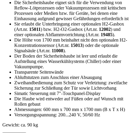
Die Sicherheitshaube eignet sich für die Verwendung von
Reflow-Lötprozessen oder Vakuumprozessen mit kritischen
Prozessen oder Medien bzw. für Geräte, bei denen eine
Einhausung aufgrund gewisser Gefährdungen erforderlich ist
Sie erlaubt die Unterbringung einer optionalen H2-Gasbox
(Art.nr.
15011
) bzw. H2-O2-Gasbox (Art.nr.
12002
) und
einer optionalen Abflammvorrichtung (Art.nr.
19485
).
Die Höhe von 1700 mm beinhaltet nicht den optionalen H2-
Konzentrationssensor (Art.nr.
15013
) oder die optionale
Signalsäule (Art.nr.
11008
).
Der Boden der Sicherheitshaube ist leer und erlaubt die
Aufstellung eines Wasserkühlsystems (Chiller) oder einer
Vakuumpumpe.
Transparente Seitenwände
Abluftstutzen zum Anschluss einer Absaugung
Zweihandbedienung zum Schutz vor Verletztung: zweifache
Sicherung zur Schließung der Tür sowie Lichtvorhang
Simatic Steuerung mit 7"-Touchpanel-Display
Die Haube wird entweder auf Füßen oder auf Wunsch mit
Rollen gebaut
Abmessungen: 600 mm x 700 mm x 1700 mm (B x T x H)
Versorgungsspannung: 200...240 V, 50/60 Hz
Gewicht: ca. 90 kg